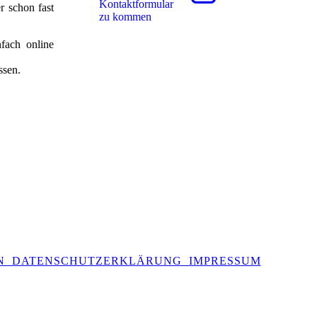
Kon­takt­for­mu­lar
r schon fast
zu kommen
fach online
ssen.
N DATENSCHUTZERKLÄRUNG IMPRESSUM