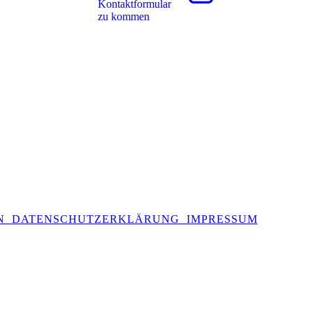
Kon­takt­for­mu­lar
zu kommen
N DATENSCHUTZERKLÄRUNG IMPRESSUM